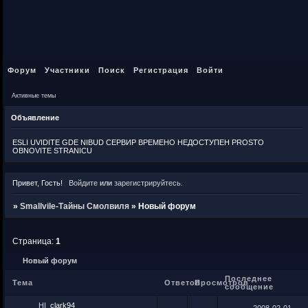
Форум
Участники
Поиск
Регистрация
Войти
Активные темы
Объявление
ESLI UVIDITE GDE NIBUD СЕРВИР ВРЕМЕНО НЕДОСТУПЕН PROSTO
OBNOVITE STRANICU
Привет, Гость!
Войдите
или
зарегистрируйтесь
.
»
Smallvile-Тайны Смолвиля
»
Новый форум
Страница:
1
Новый форум
Последнее
Тема
Ответов
Просмотров
сообщение
HI
clark94