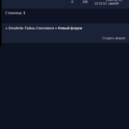
2008-02-01
0
130
19:33:53
clark94
Страница:
1
»
Smallvile-Тайны Смолвиля
»
Новый форум
Создать форум
.